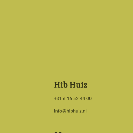
o
g
o
r
k
a
m
Hib Huiz
+31 6 16 52 44 00
info@hibhuiz.nl