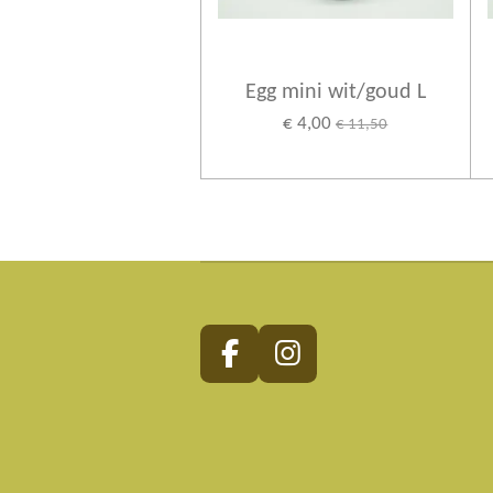
Egg mini wit/goud L
€ 4,00
€ 11,50
F
I
a
n
c
s
e
t
b
a