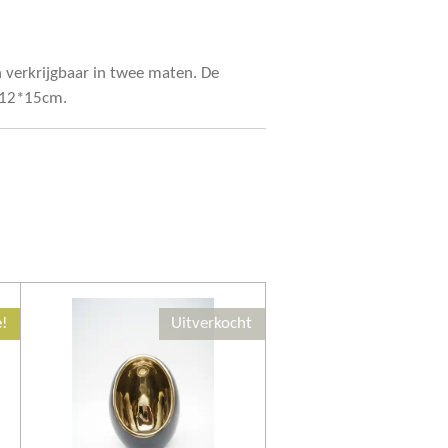
 verkrijgbaar in twee maten. De
2*12*15cm.
e!
Uitverkocht