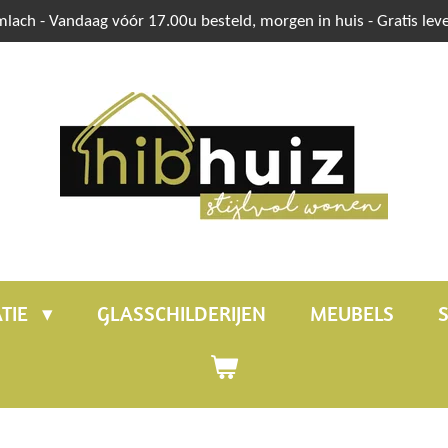
mlach - Vandaag vóór 17.00u besteld, morgen in huis - Gratis lev
TIE
GLASSCHILDERIJEN
MEUBELS