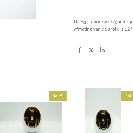
De Eggs mini zwart/goud zijn
afmeting van de grote is 1
D
D
S
e
e
h
l
e
a
e
l
r
n
e
Sale!
Sal