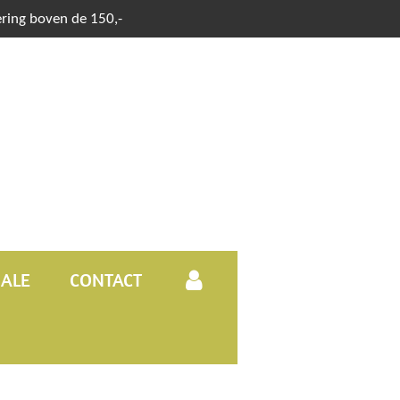
ering boven de 150,-
SALE
CONTACT