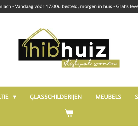
mlach - Vandaag vóór 17.00u besteld, morgen in huis - Gratis lev
TIE
GLASSCHILDERIJEN
MEUBELS