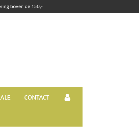
ering boven de 150,-
SALE
CONTACT