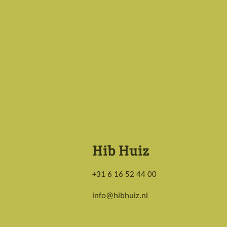
o
g
o
r
k
a
m
Hib Huiz
+31 6 16 52 44 00
info@hibhuiz.nl