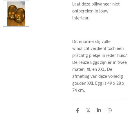
Laat deze blikvanger niet
ontbereken in jouw
interieur.
Dit enorme stijlvolle
windlicht verdient toch een
prachtig plekje in ieder huis?
De reuze Eggs zijn er in twee
maten, XL en XXL. De
afmeting van deze volledig
gouden XXL Egg is 49 x 28 x
74 cm.
D
D
S
D
e
e
h
e
l
e
a
l
e
l
r
e