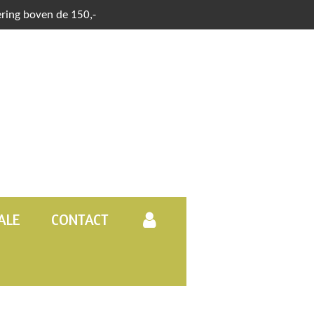
ering boven de 150,-
ALE
CONTACT