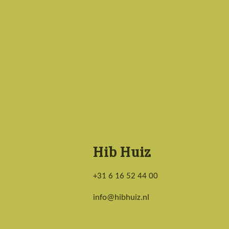
o
g
o
r
k
a
m
Hib Huiz
+31 6 16 52 44 00
info@hibhuiz.nl