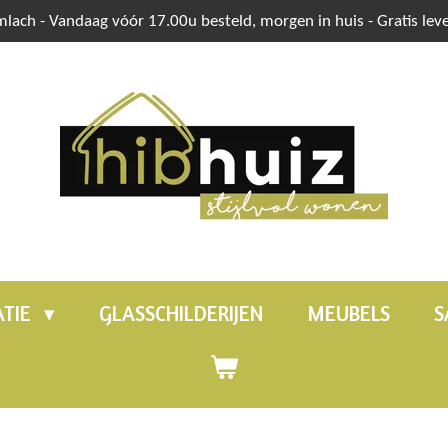
mlach - Vandaag vóór 17.00u besteld, morgen in huis - Gratis lev
TIE
GLASSCHILDERIJEN
MEUBELS
S